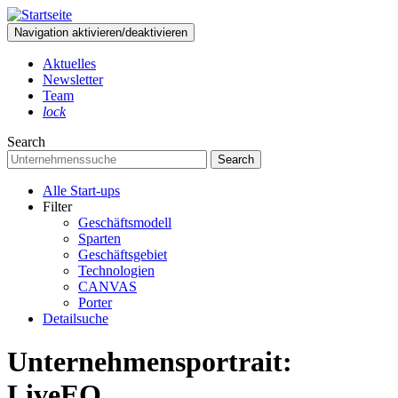
Direkt
zum
Navigation aktivieren/deaktivieren
Inhalt
Aktuelles
Newsletter
User
Team
account
lock
menu
Search
Search
Alle Start-ups
Filter
Hauptnavigation
Geschäftsmodell
Sparten
Geschäftsgebiet
Technologien
CANVAS
Porter
Detailsuche
Unternehmensportrait:
LiveEO